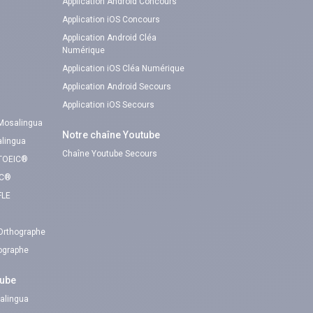
Application Android Concours
Application iOS Concours
Application Android Cléa
Numérique
Application iOS Cléa Numérique
Application Android Secours
Application iOS Secours
 Mosalingua
Notre chaîne Youtube
alingua
Chaîne Youtube Secours
 TOEIC®
IC®
FLE
 Orthographe
hographe
tube
alingua