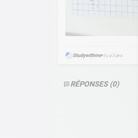
Studywithme
•
il y a 3 ans
RÉPONSES (
0
)