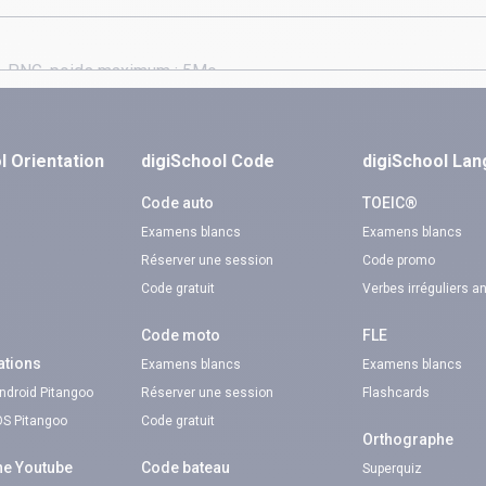
l Orientation
digiSchool Code
digiSchool La
n
Code auto
TOEIC®
Examens blancs
Examens blancs
Réserver une session
Code promo
Code gratuit
Verbes irréguliers a
Code moto
FLE
ations
Examens blancs
Examens blancs
Android Pitangoo
Réserver une session
Flashcards
iOS Pitangoo
Code gratuit
Orthographe
ne Youtube
Code bateau
Superquiz