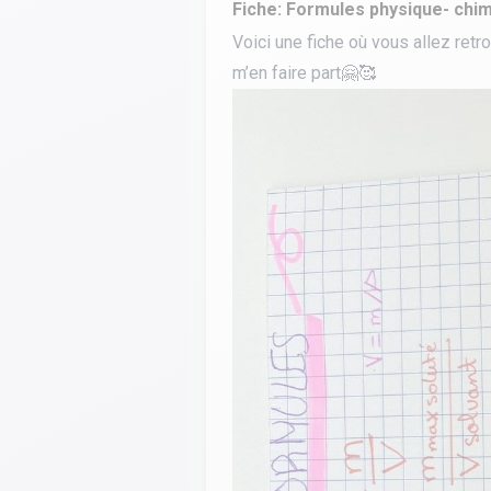
Fiche: Formules physique- chim
Calculer un perimètre
Voici une fiche où vous allez retr
m’en faire part🤗🥰
BTS banque
BTSA GEMEAU
BTS 
BTS CI
BTS MCO
BTS communication
BTS MHR
BTS CG
BTS NDRC
BTS GPME
BTS SAM