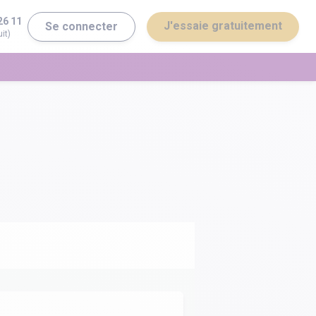
26 11
J'essaie gratuitement
Se connecter
it)
erminale ST2S
Bac général
erminale STI2D
Bac technologique
Brevet