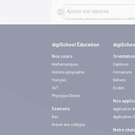
digiSchool Éducation
digiSchoo
Nos cours
Orientatio
Mathématiques
Diplômes
Histoire-géographie
Formations
Français
Métiers
SVT
Écoles
Physique-Chimie
Nos applic
Examens
Application 
Bac
Application 
Brevet des collèges
Notre chaî