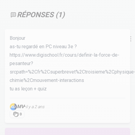
RÉPONSES (
1
)
Bonjour
as-tu regardé en PC niveau 3e ?
https://www.digischool.fr/cours/definir-la-force-de-
pesanteur?
srcpath=%2Cfr%2Csuperbrevet%2Ctroisieme%2Cphysique
chimie%2Cmouvement-interactions
tu as leçon + quiz
MV
•
il y a 2 ans
0