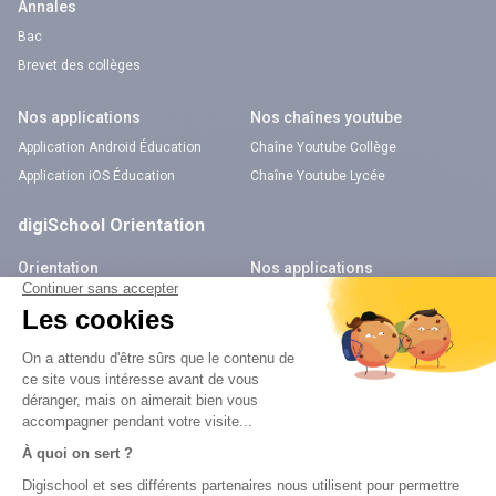
Annales
Bac
Brevet des collèges
Nos applications
Nos chaînes youtube
Application Android Éducation
Chaîne Youtube Collège
Application iOS Éducation
Chaîne Youtube Lycée
digiSchool Orientation
Orientation
Nos applications
Diplômes
Application Android Pitangoo
Formations
Application iOS Pitangoo
Métiers
Écoles
Notre chaîne Youtube
Chaîne Youtube Orientation