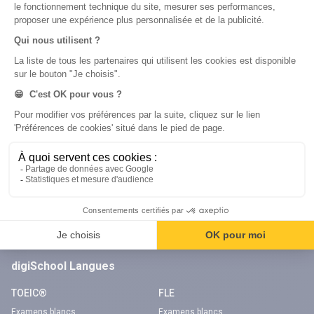
digiSchool Code
Code auto
Code moto
Examens blancs
Examens blancs
Réserver une session
Réserver une session
Code gratuit
Code gratuit
Code bateau
Examens blancs
Séries d’entraînement
Nos applications
Notre chaîne Youtube
Application Android Code de la route
Chaîne Youtube Code de la route
Application iOS Code de la route
digiSchool Langues
TOEIC®
FLE
Examens blancs
Examens blancs