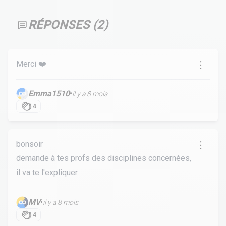
RÉPONSES (
2
)
Merci ❤️
Emma1510
•
il y a 8 mois
4
bonsoir
demande à tes profs des disciplines concernées,
il va te l'expliquer
MV
•
il y a 8 mois
4