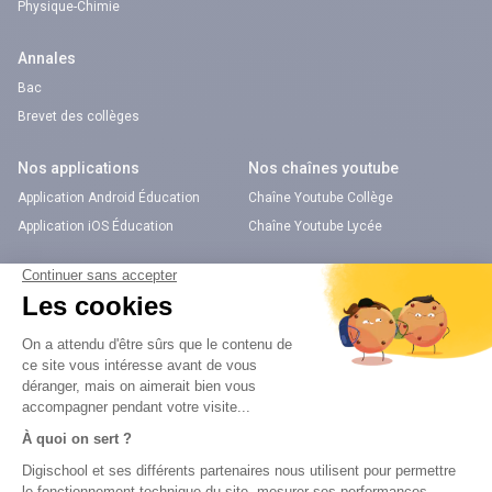
Physique-Chimie
Annales
Bac
Brevet des collèges
Nos applications
Nos chaînes youtube
Application Android Éducation
Chaîne Youtube Collège
Application iOS Éducation
Chaîne Youtube Lycée
digiSchool Orientation
Orientation
Nos applications
Diplômes
Application Android Pitangoo
Formations
Application iOS Pitangoo
Métiers
Écoles
Notre chaîne Youtube