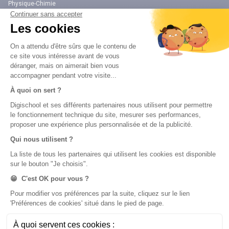
Physique-Chimie
Annales
Bac
Brevet des collèges
Nos applications
Nos chaînes youtube
Application Android Éducation
Chaîne Youtube Collège
Application iOS Éducation
Chaîne Youtube Lycée
digiSchool Orientation
Orientation
Nos applications
Diplômes
Application Android Pitangoo
Formations
Application iOS Pitangoo
Métiers
Écoles
Notre chaîne Youtube