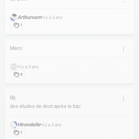
Arthursam
•
il y a 3 ans
1
Merci
•
il y a 3 ans
0
Bjr,
des études de droit après le bac
Hirondelle
•
il y a 3 ans
1