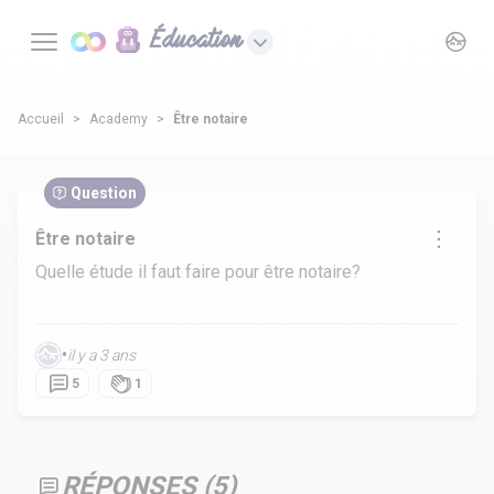
Éducation
Accueil
Academy
Être notaire
Question
Être notaire
Quelle étude il faut faire pour être notaire?
•
il y a 3 ans
5
1
RÉPONSES (
5
)