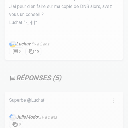
J’ai peur d’en faire sur ma copie de DNB alors, avez
vous un conseil ?
Luchat ^•_•|||^
Luchat
•
il y a 2 ans
5
15
RÉPONSES (
5
)
Superbe @Luchat!
JulioModo
•
il y a 2 ans
0