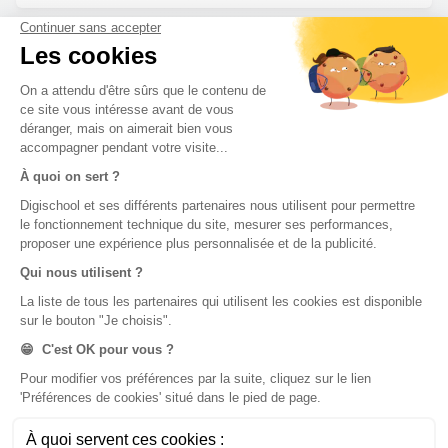
Pas de réponse à ton problème ?
Poste une
question !
digiSchool Éducation
Nos cours
Examens
Mathématiques
Bac
Histoire-géographie
Brevet des collèges
Français
SVT