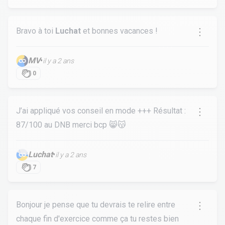
Bravo à toi
Luchat
et bonnes vacances !
MV
•
il y a 2 ans
0
J’ai appliqué vos conseil en mode +++ Résultat :
87/100 au DNB merci bcp 😸😽
Luchat
•
il y a 2 ans
7
Bonjour je pense que tu devrais te relire entre
chaque fin d'exercice comme ça tu restes bien