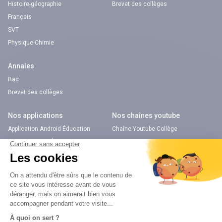
Histoire-géographie
Brevet des collèges
Français
SVT
Physique-Chimie
Annales
Bac
Brevet des collèges
Nos applications
Nos chaînes youtube
Application Android Éducation
Chaîne Youtube Collège
Application iOS Éducation
Chaîne Youtube Lycée
digiSchool Orientation
Orientation
Nos applications
Diplômes
Application Android Pitangoo
Formations
Application iOS Pitangoo