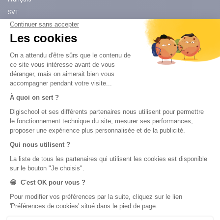
SVT
Physique-Chimie
Annales
Bac
Brevet des collèges
Nos applications
Nos chaînes youtube
Application Android Éducation
Chaîne Youtube Collège
Application iOS Éducation
Chaîne Youtube Lycée
digiSchool Orientation
Orientation
Nos applications
Diplômes
Application Android Pitangoo
Formations
Application iOS Pitangoo
Métiers
Écoles