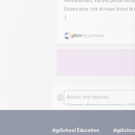
Honnêtement, via une petite recher
Essais pour voir et nous lirons ta
:)
gbm
•
il y a 9 mois
digiSchool Éducation
digiSchoo