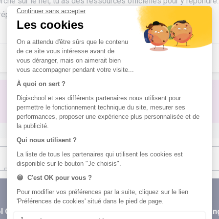
che sur le net, tu as des ressources officielles pour y répondre..
 réponse pour avis.
Pas de réponse à ton problème ?
Poste une question !
l Orientation
digiSchool Code
digiSchool La