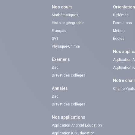
Nos cours
Orientatio
Mathématiques
Diplômes
Histoire-géographie
Formations
Français
Métiers
SVT
Écoles
Physique-Chimie
Nos applic
Examens
Application 
Bac
Application 
Brevet des collèges
Notre chaî
Annales
Chaîne Youtu
Bac
Brevet des collèges
Nos applications
Application Android Éducation
Application iOS Éducation