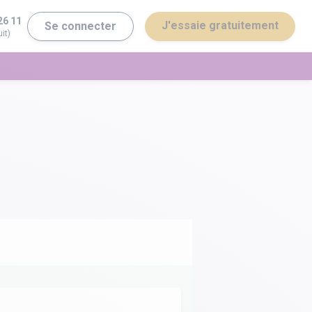
26 11
J'essaie gratuitement
Se connecter
it)
erminale ST2S
Bac général
erminale STI2D
Bac technologique
Brevet