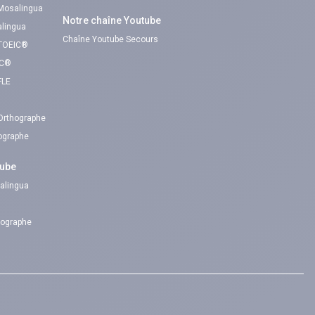
 Mosalingua
Notre chaîne Youtube
alingua
Chaîne Youtube Secours
 TOEIC®
IC®
FLE
 Orthographe
hographe
tube
alingua
hographe