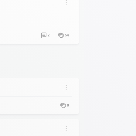
2
54
0