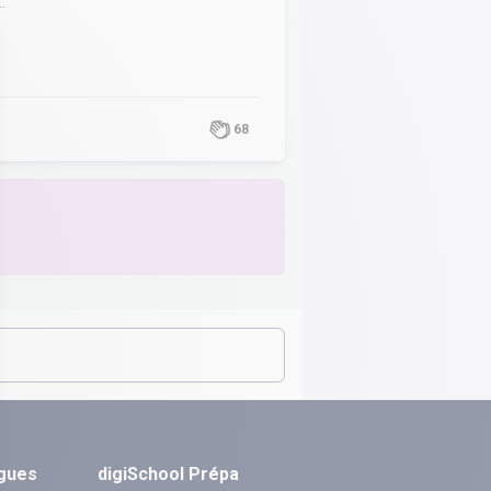
.
68
ngues
digiSchool Prépa