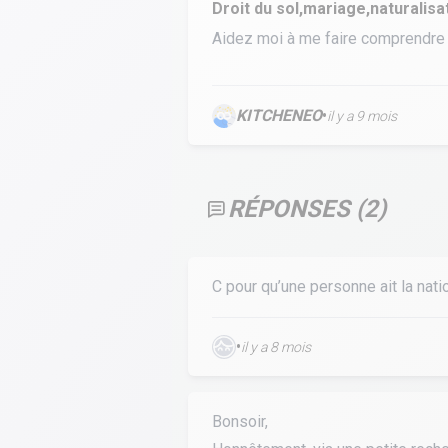
Droit du sol,mariage,naturalisa
Calculer un perimètre
Aidez moi à me faire comprendre 
BTS banque
BTSA GEMEAU
BTS 
KITCHENEO
•
BTS CI
BTS MCO
il y a 9 mois
BTS communication
BTS MHR
BTS CG
BTS NDRC
RÉPONSES (
2
)
BTS GPME
BTS SAM
C pour qu’une personne ait la nati
•
il y a 8 mois
Bonsoir,