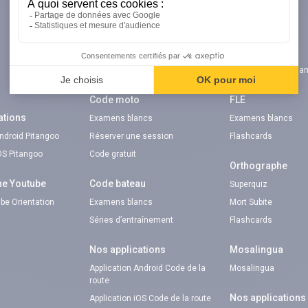
n
Code auto
TOEIC®
Examens blancs
Examens blancs
Réserver une session
Code promo
Code gratuit
Verbes irréguliers a
Code moto
FLE
ations
Examens blancs
Examens blancs
Android Pitangoo
Réserver une session
Flashcards
iOS Pitangoo
Code gratuit
Orthographe
ne Youtube
Code bateau
Superquiz
be Orientation
Examens blancs
Mort Subite
Séries d’entraînement
Flashcards
Nos applications
Mosalingua
Application Android Code de la
Mosalingua
route
Nos applications
Application iOS Code de la route