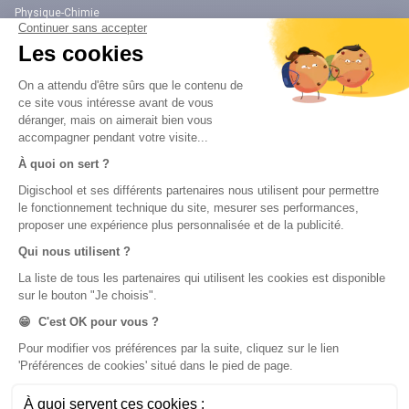
Physique-Chimie
Annales
Bac
Brevet des collèges
Nos applications
Nos chaînes youtube
Application Android Éducation
Chaîne Youtube Collège
Application iOS Éducation
Chaîne Youtube Lycée
digiSchool Orientation
Orientation
Nos applications
Diplômes
Application Android Pitangoo
Formations
Application iOS Pitangoo
Métiers
Écoles