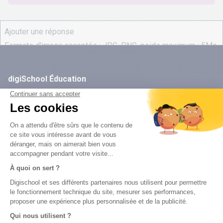
digiSchool Éducation
Nos cours
Examens
Mathématiques
Bac
Histoire-géographie
Brevet des collèges
Français
SVT
Physique-Chimie
Annales
Bac
Brevet des collèges