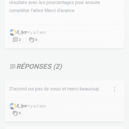
résultats avec les pourcentages pour ensuite
compléter l’arbre Merci d’avance
ll_lys
•
il y a 2 ans
2
0
RÉPONSES (
2
)
D’accord oui pas de souci et merci beaucoup
ll_lys
•
il y a 2 ans
0