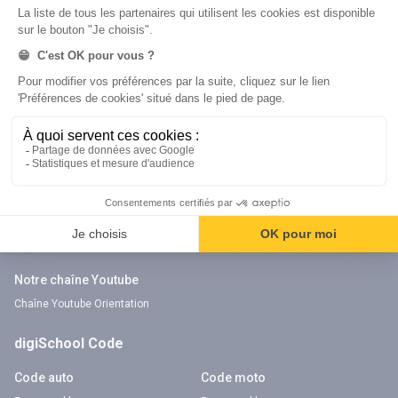
Nos applications
Nos chaînes youtube
Application Android Éducation
Chaîne Youtube Collège
Application iOS Éducation
Chaîne Youtube Lycée
digiSchool Orientation
Orientation
Nos applications
Diplômes
Application Android Pitangoo
Formations
Application iOS Pitangoo
Métiers
Écoles
Notre chaîne Youtube
Chaîne Youtube Orientation
digiSchool Code
Code auto
Code moto