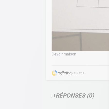
Devoir maison
cvjhdj
•
il y a 3 ans
RÉPONSES (
0
)