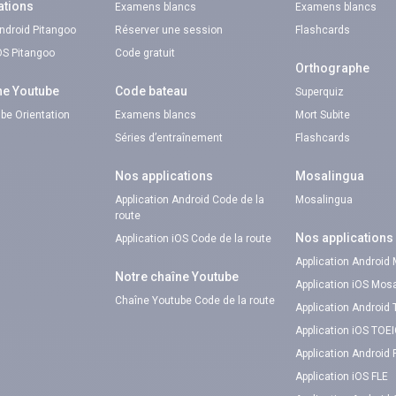
ations
Examens blancs
Examens blancs
Android Pitangoo
Réserver une session
Flashcards
iOS Pitangoo
Code gratuit
Orthographe
ne Youtube
Code bateau
Superquiz
be Orientation
Examens blancs
Mort Subite
Séries d’entraînement
Flashcards
Nos applications
Mosalingua
Application Android Code de la
Mosalingua
route
Nos applications
Application iOS Code de la route
Application Android
Notre chaîne Youtube
Application iOS Mos
Chaîne Youtube Code de la route
Application Android
Application iOS TOE
Application Android 
Application iOS FLE