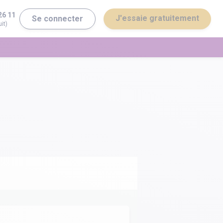
26 11
J'essaie gratuitement
Se connecter
it)
erminale ST2S
Bac général
erminale STI2D
Bac technologique
Brevet