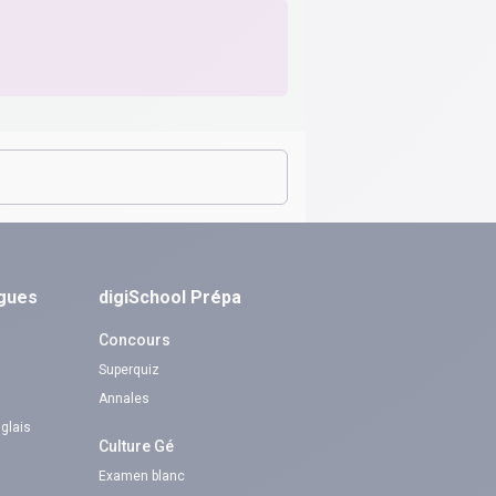
ngues
digiSchool Prépa
Concours
Superquiz
Annales
nglais
Culture Gé
Examen blanc