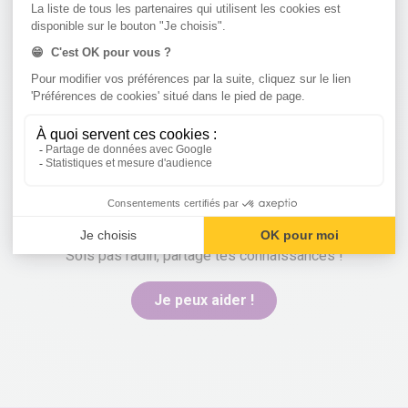
cvjhdj
a besoin d'aide
Sois pas radin, partage tes connaissances !
Je peux aider !