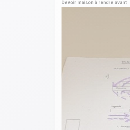
Devoir maison à rendre avant
Calculer un perimètre
BTS banque
BTSA GEMEAU
BTS 
BTS CI
BTS MCO
BTS communication
BTS MHR
BTS CG
BTS NDRC
BTS GPME
BTS SAM