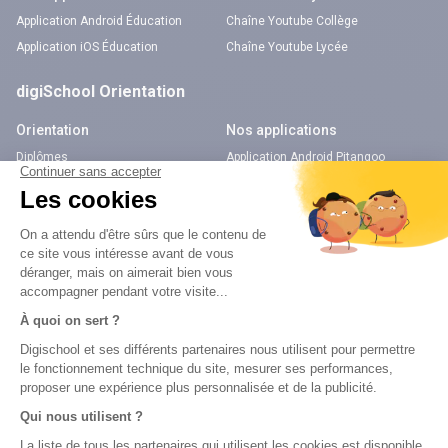
Application Android Éducation
Chaîne Youtube Collège
Application iOS Éducation
Chaîne Youtube Lycée
digiSchool Orientation
Orientation
Nos applications
Diplômes
Application Android Pitangoo
Formations
Application iOS Pitangoo
Métiers
Écoles
Notre chaîne Youtube
Chaîne Youtube Orientation
digiSchool Code
Code auto
Code moto
Examens blancs
Examens blancs
Réserver une session
Réserver une session