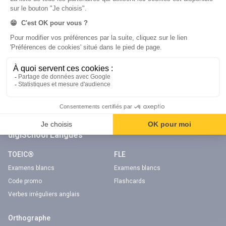
Code gratuit
Code gratuit
Code bateau
Examens blancs
Séries d’entraînement
Nos applications
Notre chaîne Youtube
Application Android Code de la route
Chaîne Youtube Code de la route
Application iOS Code de la route
digiSchool Langues
TOEIC®
FLE
Examens blancs
Examens blancs
Code promo
Flashcards
Verbes irréguliers anglais
Orthographe