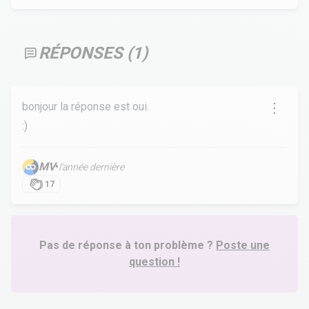
RÉPONSES (
1
)
bonjour la réponse est oui.
:)
MV
•
l’année dernière
17
Pas de réponse à ton problème ?
Poste une
question !