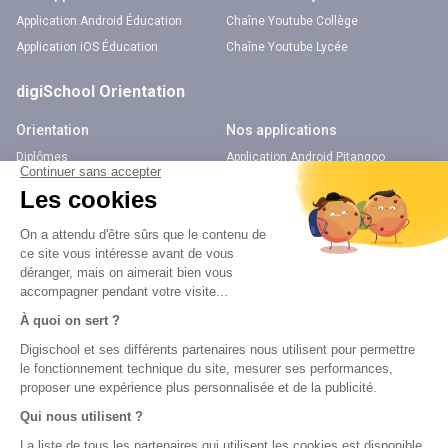
Application Android Éducation
Chaîne Youtube Collège
Application iOS Éducation
Chaîne Youtube Lycée
digiSchool Orientation
Orientation
Nos applications
Diplômes
Application Android Pitangoo
Formations
Application iOS Pitangoo
Métiers
Écoles
Notre chaîne Youtube
Chaîne Youtube Orientation
digiSchool Code
Code auto
Code moto
Examens blancs
Examens blancs
Réserver une session
Réserver une session