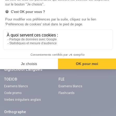
Code gratuit
Code gratuit
Code bateau
Examens blancs
Séries d’entraînement
Nos applications
Notre chaîne Youtube
Application Android Code de la route
Chaîne Youtube Code de la route
Application iOS Code de la route
digiSchool Langues
TOEIC®
FLE
Examens blancs
Examens blancs
Code promo
Flashcards
Verbes irréguliers anglais
Orthographe