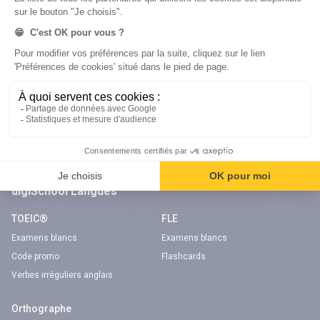
Code gratuit
Code gratuit
Code bateau
Examens blancs
Séries d’entraînement
Nos applications
Notre chaîne Youtube
Application Android Code de la route
Chaîne Youtube Code de la route
Application iOS Code de la route
digiSchool Langues
TOEIC®
FLE
Examens blancs
Examens blancs
Code promo
Flashcards
Verbes irréguliers anglais
Orthographe