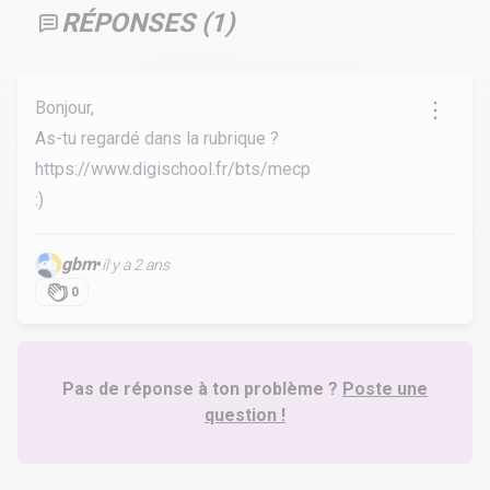
RÉPONSES (
1
)
Bonjour,
As-tu regardé dans la rubrique ?
https://www.digischool.fr/bts/mecp
:)
gbm
•
il y a 2 ans
0
Pas de réponse à ton problème ?
Poste une
question !