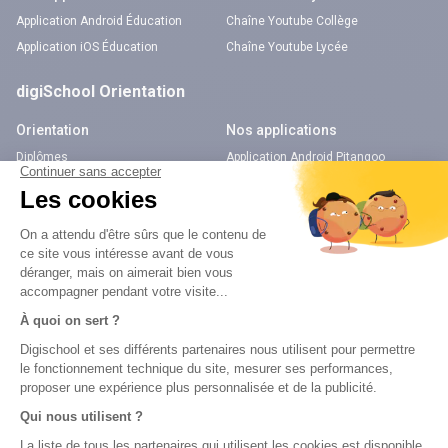
Application Android Éducation
Chaîne Youtube Collège
Application iOS Éducation
Chaîne Youtube Lycée
digiSchool Orientation
Orientation
Nos applications
Diplômes
Application Android Pitangoo
Formations
Application iOS Pitangoo
Métiers
Écoles
Notre chaîne Youtube
Chaîne Youtube Orientation
digiSchool Code
Code auto
Code moto
Examens blancs
Examens blancs
Réserver une session
Réserver une session