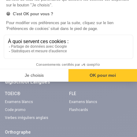
Code gratuit
Code gratuit
Code bateau
Examens blancs
Séries d’entraînement
Nos applications
Notre chaîne Youtube
Application Android Code de la route
Chaîne Youtube Code de la route
Application iOS Code de la route
digiSchool Langues
TOEIC®
FLE
Examens blancs
Examens blancs
Code promo
Flashcards
Verbes irréguliers anglais
Orthographe