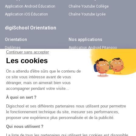
Application Android Éducation
Chaîne Youtube Collège
Application iOS Éducation
Chaîne Youtube Lycée
digiSchool Orientation
Orientation
Nos applications
Diplômes
Application Android Pitangoo
Formations
Application iOS Pitangoo
Métiers
Écoles
Notre chaîne Youtube
Chaîne Youtube Orientation
digiSchool Code
Code auto
Code moto
Examens blancs
Examens blancs
Réserver une session
Réserver une session