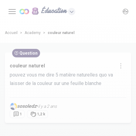
Éducation
Accueil
Academy
couleur naturel
Question
couleur naturel
pouvez vous me dire 5 matière naturelles quo va
laisser de la couleur sur une feuille blanche
sosoledz
•
il y a 2 ans
1
1,2 k