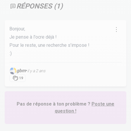
RÉPONSES (
1
)
Bonjour,
Je pense à l'ocre déjà !
Pour le reste, une recherche s'impose !
:)
gbm
•
il y a 2 ans
19
Pas de réponse à ton problème ?
Poste une
question !