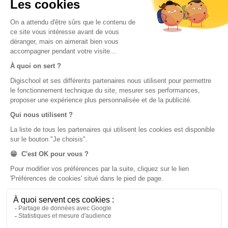
Brevet des collèges
Nos applications
Nos chaînes youtube
Application Android Éducation
Chaîne Youtube Collège
Application iOS Éducation
Chaîne Youtube Lycée
digiSchool Orientation
Orientation
Nos applications
Diplômes
Application Android Pitangoo
Formations
Application iOS Pitangoo
Métiers
Écoles
Notre chaîne Youtube
Chaîne Youtube Orientation
digiSchool Code