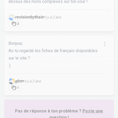
dessus des mots complexes sur ton cour !
revisionbythais
•
il y a 2 ans
2
Bonjour,
As-tu regardé les fiches de français disponibles
sur le site ?
:)
gbm
•
il y a 2 ans
1
Pas de réponse à ton problème ?
Poste une
question !