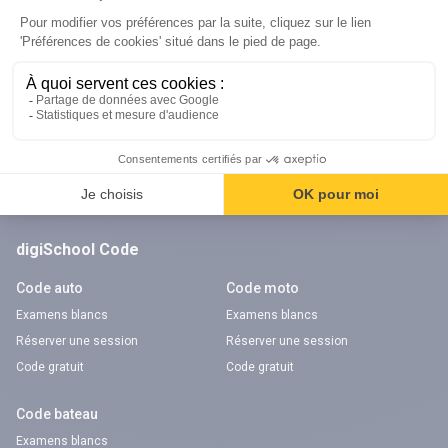
Orientation
Nos applications
Diplômes
Application Android Pitangoo
Formations
Application iOS Pitangoo
Métiers
Écoles
Notre chaîne Youtube
Chaîne Youtube Orientation
digiSchool Code
Code auto
Code moto
Examens blancs
Examens blancs
Réserver une session
Réserver une session
Code gratuit
Code gratuit
Code bateau
Examens blancs