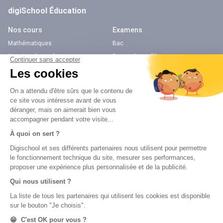
digiSchool Éducation
Nos cours
Examens
Mathématiques
Bac
Histoire-géographie
Brevet des collèges
Français
SVT
Physique-Chimie
Annales
Bac
Brevet des collèges
Nos applications
Nos chaînes youtube
Application Android Éducation
Chaîne Youtube Collège
Application iOS Éducation
Chaîne Youtube Lycée
digiSchool Orientation