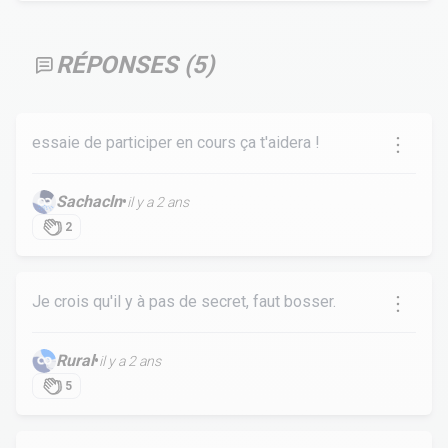
RÉPONSES (
5
)
essaie de participer en cours ça t'aidera !
Sachacln
•
il y a 2 ans
2
Je crois qu'il y à pas de secret, faut bosser.
Rural
•
il y a 2 ans
5