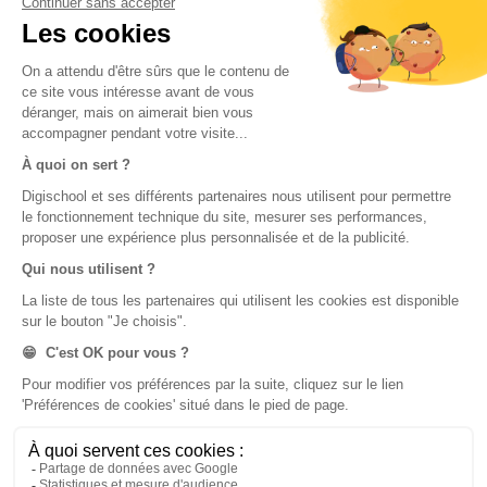
Pas de réponse à ton problème ?
Poste une
question !
digiSchool Éducation
Nos cours
Examens
Mathématiques
Bac
Histoire-géographie
Brevet des collèges
Français
SVT
Physique-Chimie