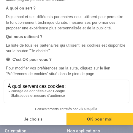
Nos cours
Examens
Mathématiques
Bac
Histoire-géographie
Brevet des collèges
Français
SVT
Physique-Chimie
Annales
Bac
Brevet des collèges
Nos applications
Nos chaînes youtube
Application Android Éducation
Chaîne Youtube Collège
Application iOS Éducation
Chaîne Youtube Lycée
digiSchool Orientation
Orientation
Nos applications