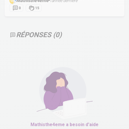
Mathisthe4eme
•
l’année dernière
0
15
RÉPONSES (
0
)
Mathisthe4eme
a besoin d'aide