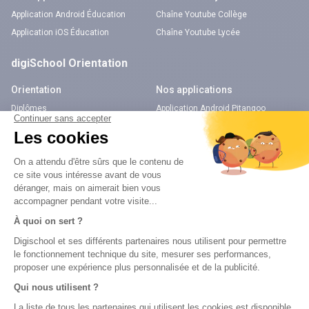
Application Android Éducation
Chaîne Youtube Collège
Application iOS Éducation
Chaîne Youtube Lycée
digiSchool Orientation
Orientation
Nos applications
Diplômes
Application Android Pitangoo
Formations
Application iOS Pitangoo
Métiers
Écoles
Notre chaîne Youtube
Chaîne Youtube Orientation
digiSchool Code
Code auto
Code moto
Examens blancs
Examens blancs
Réserver une session
Réserver une session