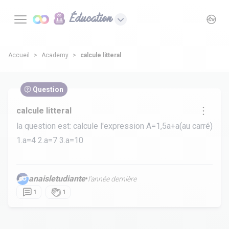
Éducation
Accueil
Academy
calcule litteral
Question
calcule litteral
la question est: calcule l'expression A=1,5a+a(au carré)
1.a=4 2.a=7 3.a=10
anaisletudiante
•
l’année dernière
1
1