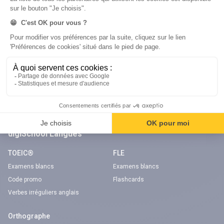
Code gratuit
Code gratuit
Code bateau
Examens blancs
Séries d’entraînement
Nos applications
Notre chaîne Youtube
Application Android Code de la route
Chaîne Youtube Code de la route
Application iOS Code de la route
digiSchool Langues
TOEIC®
FLE
Examens blancs
Examens blancs
Code promo
Flashcards
Verbes irréguliers anglais
Orthographe