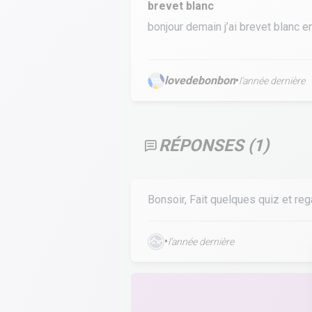
brevet blanc
Calculer un perimètre
bonjour demain j’ai brevet blanc e
BTS banque
BTSA GEMEAU
BTS 
lovedebonbon
•
BTS CI
BTS MCO
l’année dernière
BTS communication
BTS MHR
BTS CG
BTS NDRC
RÉPONSES (
1
)
BTS GPME
BTS SAM
Bonsoir, Fait quelques quiz et re
•
l’année dernière