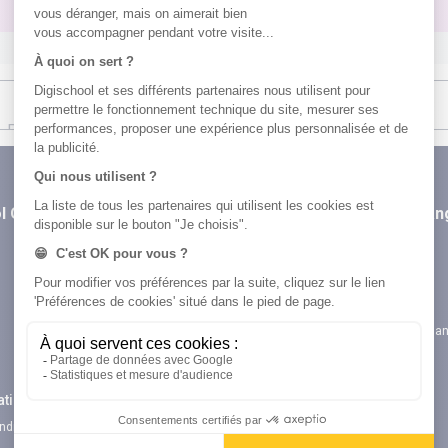
l Orientation
digiSchool Code
digiSchool La
n
Code auto
TOEIC®
Examens blancs
Examens blancs
Réserver une session
Code promo
Code gratuit
Verbes irréguliers a
Code moto
FLE
ations
Examens blancs
Examens blancs
Android Pitangoo
Réserver une session
Flashcards