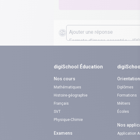
digiSchool Éducation
digiSchoo
Nos cours
Orientatio
Mathématiques
Diplômes
Histoire-géographie
Formations
Français
Métiers
SVT
Écoles
Physique-Chimie
Nos applic
Examens
Application 