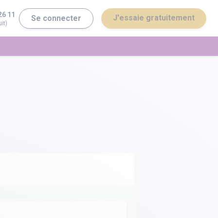
26 11
J'essaie gratuitement
Se connecter
it)
erminale ST2S
Bac général
erminale STI2D
Bac technologique
Brevet