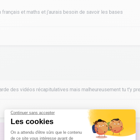
n français et maths et j’aurais besoin de savoir les bases
tourisme
garde des vidéos récapitulatives mais malheureusement tu t'y pr
Pas de réponse à ton problème ?
Poste une question !