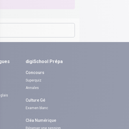
ngues
digiSchool Prépa
Concours
Superquiz
Annales
nglais
Culture Gé
Examen blanc
Cléa Numérique
Réserver une session