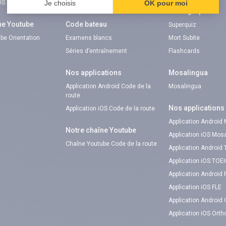
iOS Pitangoo
Code gratuit
Orthographe
ne Youtube
Code bateau
Superquiz
be Orientation
Examens blancs
Mort Subite
Séries d’entraînement
Flashcards
Nos applications
Mosalingua
Application Android Code de la
Mosalingua
route
Nos applications
Application iOS Code de la route
Application Android
Notre chaîne Youtube
Application iOS Mos
Chaîne Youtube Code de la route
Application Android
Application iOS TOE
Application Android 
Application iOS FLE
Application Android
Application iOS Ort