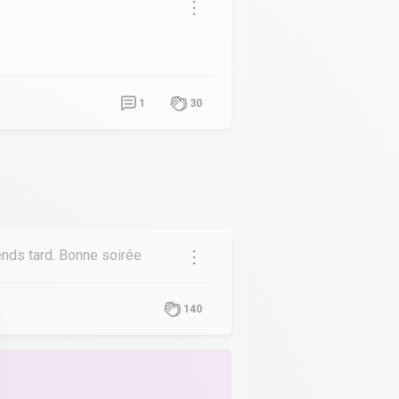
1
30
ends tard. Bonne soirée
140