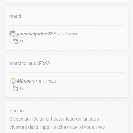
merci
jepensequdoz92
•
il y a 10 mois
11
merci toi aussi🥰😍
Mimoa
•
il y a 10 mois
17
Bonjour
0 ceux qui réclament davantage de langues
vivantes dans l'appli, sachez que si vous avez