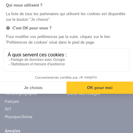
Pas de réponse à ton problème ?
Poste une
question !
digiSchool Éducation
Nos cours
Examens
Mathématiques
Bac
Histoire-géographie
Brevet des collèges
Français
SVT
Physique-Chimie
Annales