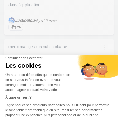
dans l’application
Justloulou
•
il y a 10 mois
26
merci mais je suis nul en classe
fm32
•
il y a 10 mois
7
Voir plus de réponses