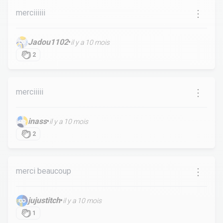
merciiiiii
Jadou1102
•
il y a 10 mois
2
merciiiii
inass
•
il y a 10 mois
2
merci beaucoup
jujustitch
•
il y a 10 mois
1