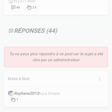
•
il y a 11 mois
44
2 k
RÉPONSES (
44
)
Tu ne peux plus répondre à ce post car le sujet a été
clos par un administrateur
bravo à tous
Rayhane2013
•
il y a 10 mois
7