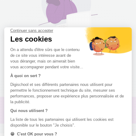
kpopstan
a besoin d'aide
Sois pas radin, partage tes connaissances !
Je peux aider !
Pas de réponse à ton problème ?
Poste une question !