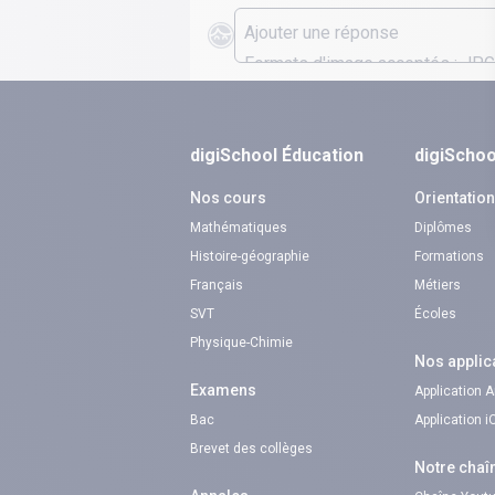
digiSchool Éducation
digiSchoo
Nos cours
Orientatio
Mathématiques
Diplômes
Histoire-géographie
Formations
Français
Métiers
SVT
Écoles
Physique-Chimie
Nos applic
Examens
Application 
Bac
Application 
Brevet des collèges
Notre chaî