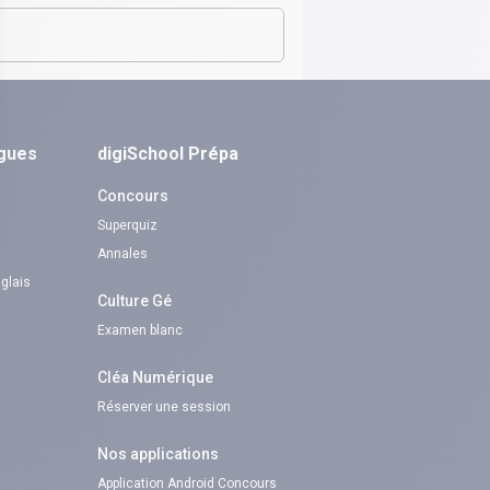
ngues
digiSchool Prépa
Concours
Superquiz
Annales
nglais
Culture Gé
Examen blanc
Cléa Numérique
Réserver une session
Nos applications
Application Android Concours