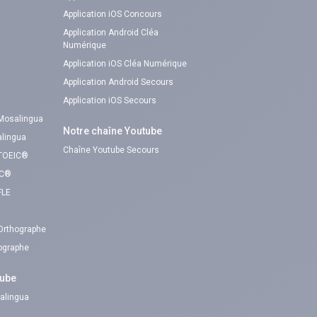
Application iOS Concours
Application Android Cléa
Numérique
Application iOS Cléa Numérique
Application Android Secours
Application iOS Secours
 Mosalingua
Notre chaîne Youtube
alingua
Chaîne Youtube Secours
 TOEIC®
IC®
FLE
 Orthographe
hographe
tube
alingua