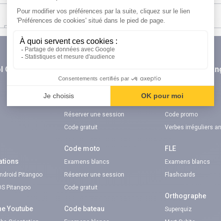
l Orientation
digiSchool Code
digiSchool La
n
Code auto
TOEIC®
Examens blancs
Examens blancs
Réserver une session
Code promo
Code gratuit
Verbes irréguliers a
Code moto
FLE
ations
Examens blancs
Examens blancs
Android Pitangoo
Réserver une session
Flashcards
iOS Pitangoo
Code gratuit
Orthographe
ne Youtube
Code bateau
Superquiz