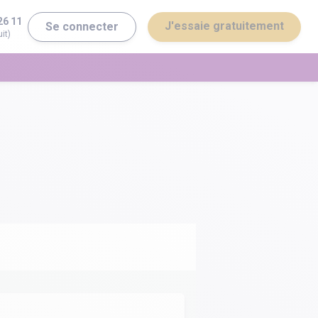
26 11
J'essaie gratuitement
Se connecter
it)
erminale ST2S
Bac général
erminale STI2D
Bac technologique
Brevet