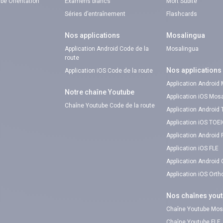
be Orientation
Examens blancs
Mort Subite
Séries d’entraînement
Flashcards
Nos applications
Mosalingua
Application Android Code de la
Mosalingua
route
Nos applications
Application iOS Code de la route
Application Android
Notre chaîne Youtube
Application iOS Mos
Chaîne Youtube Code de la route
Application Android
Application iOS TOE
Application Android 
Application iOS FLE
Application Android
Application iOS Ort
Nos chaînes you
Chaîne Youtube Mos
Chaîne Youtube FLE