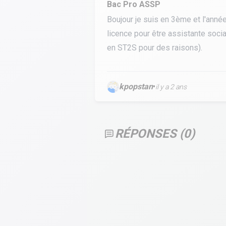
Bac Pro ASSP
Calculer un perimètre
Boujour je suis en 3ème et l'année
licence pour être assistante soci
BTS banque
BTSA GEMEAU
BTS 
en ST2S pour des raisons).
BTS CI
BTS MCO
BTS communication
BTS MHR
kpopstan
•
il y a 2 ans
BTS CG
BTS NDRC
BTS GPME
BTS SAM
RÉPONSES (
0
)