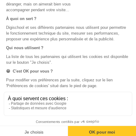
Formations
Application iOS Pitangoo
Métiers
Écoles
Notre chaîne Youtube
Chaîne Youtube Orientation
digiSchool Code
Code auto
Code moto
Examens blancs
Examens blancs
Réserver une session
Réserver une session
Code gratuit
Code gratuit
Code bateau
Examens blancs
Séries d’entraînement
Nos applications
Notre chaîne Youtube