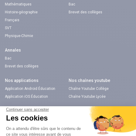
Mathématiques
Bac
Histoire-géographie
Brevet des collèges
Français
SVT
Physique-Chimie
Annales
Bac
Brevet des collèges
Nos applications
Nos chaînes youtube
Application Android Éducation
Chaîne Youtube Collège
Application iOS Éducation
Chaîne Youtube Lycée
digiSchool Orientation
Orientation
Nos applications
Diplômes
Application Android Pitangoo