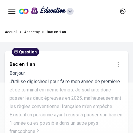
Éducation
Accueil
Academy
Bac en 1 an
Question
Bac en 1 an
Bonjour,
J'utilise digischool pour faire mon année de première
et de terminal en même temps. Je souhaite donc
passer les deux épreuves en 2025, malheureusement
les règles conventionnel française m'en empêche.
Existe il un personne ayant réussi à passer son bac en
1 année ou es possible dans un autre pays
francophone ?