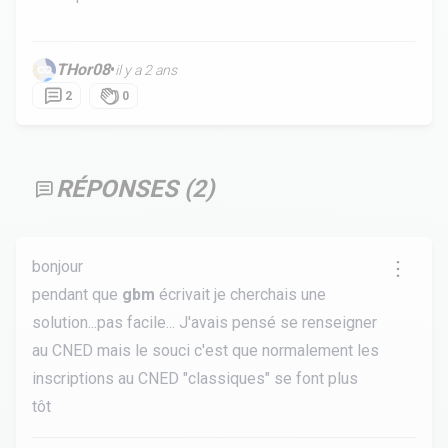
THor08
•
il y a 2 ans
2
0
RÉPONSES (
2
)
bonjour
pendant que
gbm
écrivait je cherchais une
solution...pas facile... J'avais pensé se renseigner
au CNED mais le souci c'est que normalement les
inscriptions au CNED "classiques" se font plus
tôt