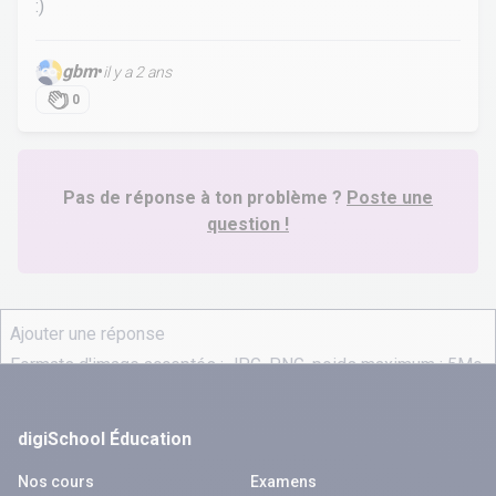
:)
gbm
•
il y a 2 ans
0
Pas de réponse à ton problème ?
Poste une
question !
digiSchool Éducation
Nos cours
Examens