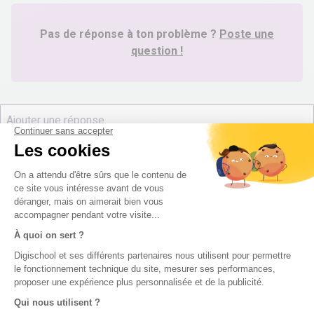
Pas de réponse à ton problème ?
Poste une
question !
digiSchool Éducation
Nos cours
Examens
Mathématiques
Bac
Histoire-géographie
Brevet des collèges
Français
SVT
Physique-Chimie