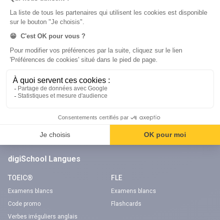
Code auto
Code moto
Examens blancs
Examens blancs
Réserver une session
Réserver une session
Code gratuit
Code gratuit
Code bateau
Examens blancs
Séries d’entraînement
Nos applications
Notre chaîne Youtube
Application Android Code de la route
Chaîne Youtube Code de la route
Application iOS Code de la route
digiSchool Langues
TOEIC®
FLE
Examens blancs
Examens blancs
Code promo
Flashcards
Verbes irréguliers anglais