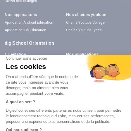
Brevet des collèges
Nos applications
Nos chaînes youtube
Application Android Éducation
Chaîne Youtube Collège
Application iOS Éducation
Chaîne Youtube Lycée
digiSchool Orientation
Orientation
Nos applications
Diplômes
Application Android Pitangoo
Formations
Application iOS Pitangoo
Métiers
Écoles
Notre chaîne Youtube
Chaîne Youtube Orientation
digiSchool Code