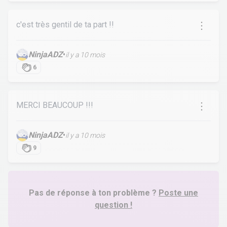
c'est très gentil de ta part !!
NinjaADZ
•
il y a 10 mois
6
MERCI BEAUCOUP !!!
NinjaADZ
•
il y a 10 mois
9
Pas de réponse à ton problème ?
Poste une
question !