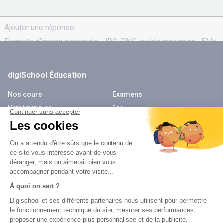
digiSchool Éducation
Nos cours
Examens
Mathématiques
Bac
Histoire-géographie
Brevet des collèges
Français
SVT
Physique-Chimie
Annales
Bac
Brevet des collèges