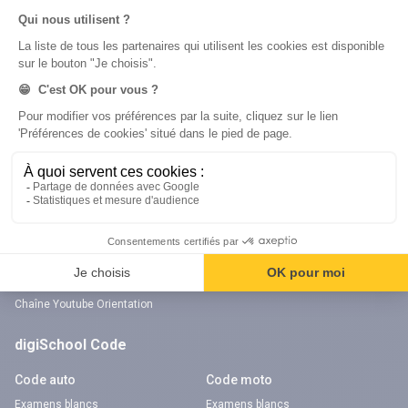
Nos applications
Nos chaînes youtube
Application Android Éducation
Chaîne Youtube Collège
Application iOS Éducation
Chaîne Youtube Lycée
digiSchool Orientation
Orientation
Nos applications
Diplômes
Application Android Pitangoo
Formations
Application iOS Pitangoo
Métiers
Écoles
Notre chaîne Youtube
Chaîne Youtube Orientation
digiSchool Code
Code auto
Code moto
Examens blancs
Examens blancs