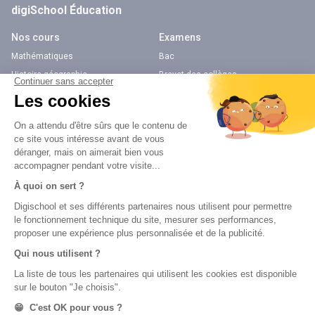
digiSchool Éducation
Nos cours
Examens
Mathématiques
Bac
Histoire-géographie
Brevet des collèges
Français
SVT
Physique-Chimie
Annales
Bac
Brevet des collèges
Nos applications
Nos chaînes youtube
Application Android Éducation
Chaîne Youtube Collège
Application iOS Éducation
Chaîne Youtube Lycée
digiSchool Orientation