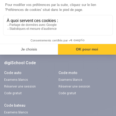
Orientation
Nos applications
Diplômes
Application Android Pitangoo
Formations
Application iOS Pitangoo
Métiers
Écoles
Notre chaîne Youtube
Chaîne Youtube Orientation
digiSchool Code
Code auto
Code moto
Examens blancs
Examens blancs
Réserver une session
Réserver une session
Code gratuit
Code gratuit
Code bateau
Examens blancs