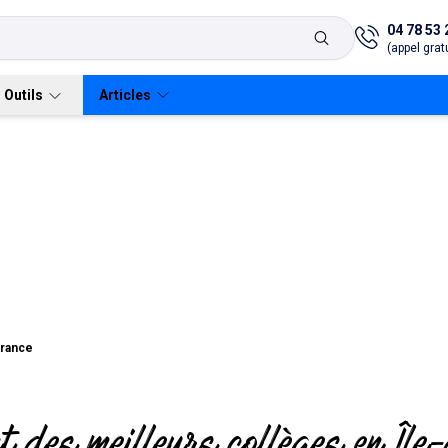
04 78 53 
(appel gratu
Outils
Articles
cours et quiz de révision
Quatrième : co
Verbes irréguliers
Brevet
Anglais
Collèges
Brevet
Français
anglais
graphie
SVT
Conjugueur
mie
physique-chimie
france
es
Flashcards
Histoire-géogra
Mathématiques
t des meilleurs collèges en Île