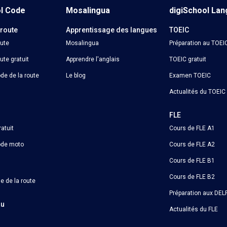
ol Code
Mosalingua
digiSchool La
 route
Apprentissage des langues
TOEIC
oute
Mosalingua
Préparation au TOEI
ute gratuit
Apprendre l'anglais
TOEIC gratuit
de de la route
Le blog
Examen TOEIC
Actualités du TOEIC
o
FLE
atuit
Cours de FLE A1
ode moto
Cours de FLE A2
Cours de FLE B1
Cours de FLE B2
e de la route
Préparation aux DELF
au
Actualités du FLE