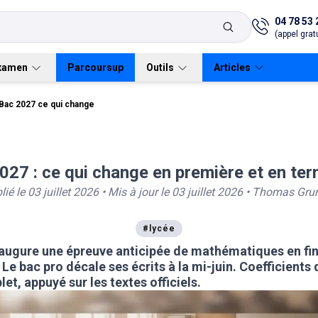
04 78 53 
(appel gratu
xamen
Parcoursup
Outils
Articles
Bac 2027 ce qui change
027 : ce qui change en première et en ter
Première générale
Verbes irréguliers
Bac général
Lycées
Bac général
Terminale gén
anglais
lié le
03 juillet 2026
• Mis à jour le
03 juillet 2026
•
Thomas Grun
Première STMG
Bac technologique
Bac technologique
Terminale ST
Conjugueur
Première STI2D
Terminale STI
#
lycée
naugure une épreuve anticipée de mathématiques en fin
Première STL
Flashcards
Terminale STL
 Le bac pro décale ses écrits à la mi-juin. Coefficients 
let, appuyé sur les textes officiels.
Première ST2S
Terminale ST