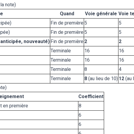
la note)
ve
Quand
Voie générale
Voie t
cipée)
Fin de première
5
5
ipée)
Fin de première
5
5
anticipée, nouveauté)
Fin de première
2
2
Terminale
16
16
Terminale
16
16
Terminale
8
4
Terminale
8
(au lieu de 10)
12
(au 
ote)
eignement
Coefficient
nt en première
8
6
6
6