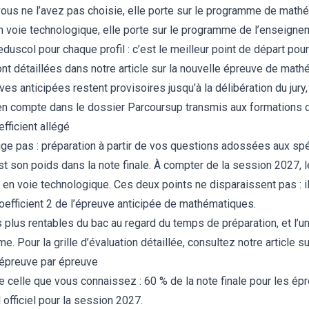
vous ne l’avez pas choisie, elle porte sur le programme de math
En voie technologique, elle porte sur le programme de l’enseig
eduscol pour chaque profil : c’est le meilleur point de départ pour
t détaillées dans notre article sur
la nouvelle épreuve de math
ves anticipées restent provisoires jusqu’à la délibération du jury,
en compte dans le dossier Parcoursup transmis aux formations d
fficient allégé
uge pas : préparation à partir de vos questions adossées aux sp
est son poids dans la note finale. À compter de la session 2027, 
2 en voie technologique. Ces deux points ne disparaissent pas :
u coefficient 2 de l’épreuve anticipée de mathématiques.
 plus rentables du bac au regard du temps de préparation, et l’
 Pour la grille d’évaluation détaillée, consultez notre article s
 épreuve par épreuve
e celle que vous connaissez : 60 % de la note finale pour les ép
l officiel pour la session 2027.