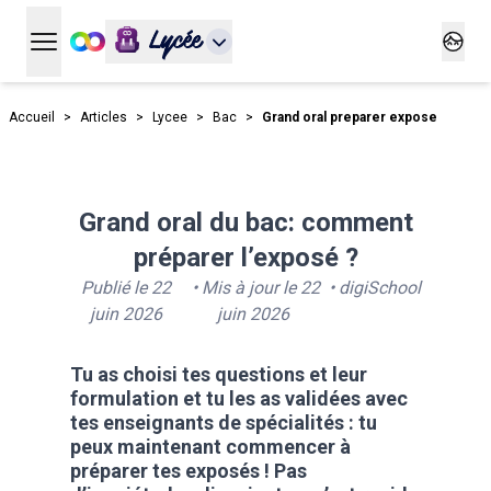
Lycée
Ouvrir le menu principal
Ouvrir
Accueil
>
Articles
>
Lycee
>
Bac
>
Grand oral preparer expose
Grand oral du bac: comment
préparer l’exposé ?
Publié le
22
• Mis à jour le
22
•
digiSchool
juin 2026
juin 2026
Tu as choisi tes questions et leur
formulation et tu les as validées avec
tes enseignants de spécialités : tu
peux maintenant commencer à
préparer tes exposés ! Pas