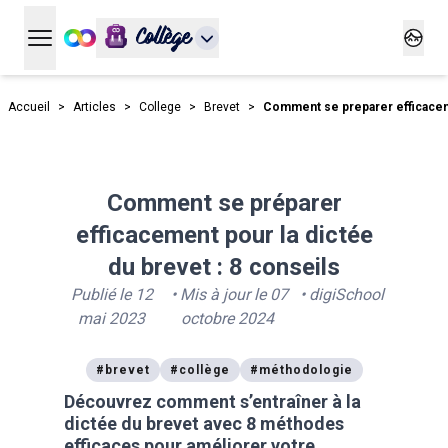
Collège
Ouvrir le menu principal
Ouvrir
Accueil
>
Articles
>
College
>
Brevet
>
Comment se preparer efficaceme
Comment se préparer
efficacement pour la dictée
du brevet : 8 conseils
Publié le
12
• Mis à jour le
07
•
digiSchool
mai 2023
octobre 2024
#
brevet
#
collège
#
méthodologie
Découvrez comment s’entraîner à la
dictée du brevet avec 8 méthodes
efficaces pour améliorer votre