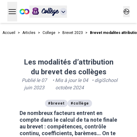
Collège
Ouvrir le menu principal
Ouvrir
Accueil
>
Articles
>
College
>
Brevet 2023
>
Brevet modalites attributi
Les modalités d’attribution
du brevet des collèges
Publié le
07
• Mis à jour le
04
•
digiSchool
juin 2023
octobre 2024
#
brevet
#
collège
De nombreux facteurs entrent en
compte dans le calcul de ta note finale
au brevet : compétences, contrôle
continu, coefficients, barèmes… On te