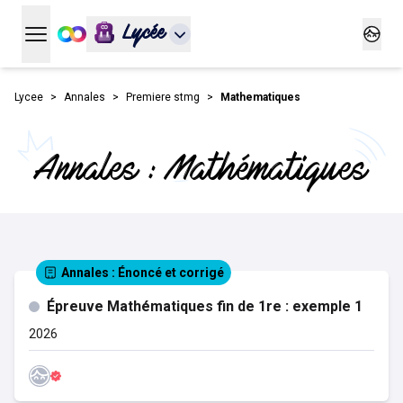
Lycée
Ouvrir le menu principal
Ouvrir
Lycee
Annales
Premiere stmg
Mathematiques
Annales : Mathématiques
Annales
: Énoncé et corrigé
Épreuve Mathématiques fin de 1re : exemple 1
2026