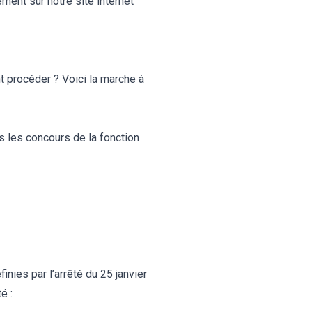
ment sur notre site internet
procéder ? Voici la marche à
les concours de la fonction
inies par l’
arrêté du 25 janvier
é :