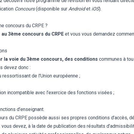
z découvrir notre programme de révision en vous rendant directe
ication
Concours
(disponible sur
Android
et
iOS
).
ème concours du CRPE ?
e au 3ème concours du CRPE
et vous vous demandez comment 
ions
r la voie du 3ème concours, des conditions
communes à tous 
us devez donc :
ou ressortissant de l’Union européenne ;
ion incompatible avec l’exercice des fonctions visées ;
nctions d’enseignant.
cours du CRPE possède aussi ses propres conditions d’accès, déf
e, vous devez, à la date de publication des résultats d’admissibilit