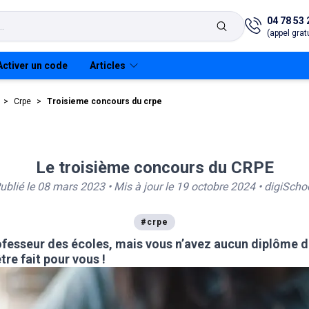
04 78 53 
(appel gratu
Activer un code
Articles
>
Crpe
>
Troisieme concours du crpe
Le troisième concours du CRPE
E
arme adjoint
taire
ublié le
08 mars 2023
• Mis à jour le
19 octobre 2024
•
digiScho
arme adjoint
#
crpe
taire
fesseur des écoles, mais vous n’avez aucun diplôme da
re fait pour vous !