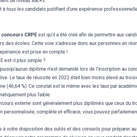
alent de niveau Bac+3.
 à tous les candidats justifiant d’une expérience professionne
 concours CRPE
est qu’il a été créé afin de permettre aux can
s des écoles. Cette voie s’adresse donc aux personnes en réor
expérience est prise en compte !
 est-il plus simple ?
 puisqu’aucun diplôme n’est demandé lors de l’inscription au con
tive. Le
taux de réussite
en 2022 était bien moins élevé au troi
ne (46,64 %). Ce constat est le même avec les taux par académie 
atiquement plus faible.
oncours externe sont généralement plus diplômés que ceux du tr
on personnalisée, complète et efficace, vous pouvez parfaitemen
s à votre disposition des outils et des
conseils pour préparer au