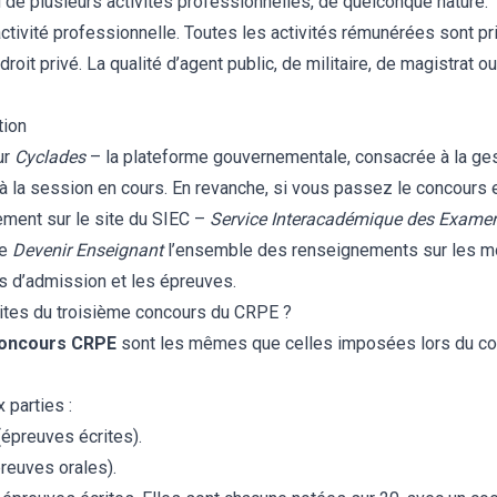
ou de plusieurs activités professionnelles, de quelconque nature.
tivité professionnelle. Toutes les activités rémunérées sont pr
oit privé. La qualité d’agent public, de militaire, de magistrat o
tion
ur
Cyclades
– la plateforme gouvernementale, consacrée à la ge
 la session en cours. En revanche, si vous passez le concours e
tement sur le site du
SIEC
–
Service Interacadémique des Examen
te
Devenir Enseignant
l’ensemble des renseignements sur les mo
ons d’admission et les épreuves.
ites du troisième concours du CRPE ?
concours CRPE
sont les mêmes que celles imposées lors du co
parties :
(épreuves écrites).
reuves orales).