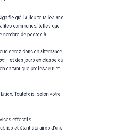
t ?
nifie qu’il a lieu tous les ans
dalités communes, telles que
t le nombre de postes à
Vous serez donc en alternance
ion
– et des jours en classe où
ion en tant que professeur et
ution. Toutefois, selon votre
vices effectifs.
blics et étant titulaires d’une