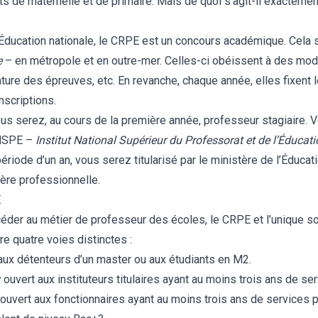
s de maternelle et de primaire. Mais de quoi s’agit-il exactemen
’Éducation nationale, le CRPE est un concours académique. Cela sig
e
– en métropole et en outre-mer. Celles-ci obéissent à des mo
 nature des épreuves, etc. En revanche, chaque année, elles fixen
onscriptions.
ous serez, au cours de la première année, professeur stagiaire. 
INSPE –
Institut National Supérieur du Professorat et de l’Éducat
riode d’un an, vous serez titularisé par le ministère de l’Éducat
ère professionnelle.
E
éder au métier de professeur des écoles, le CRPE et l’unique sol
tre quatre voies distinctes :
aux détenteurs d’un master ou aux étudiants en M2.
:
ouvert aux instituteurs titulaires ayant au moins trois ans de ser
ouvert aux fonctionnaires ayant au moins trois ans de services pu