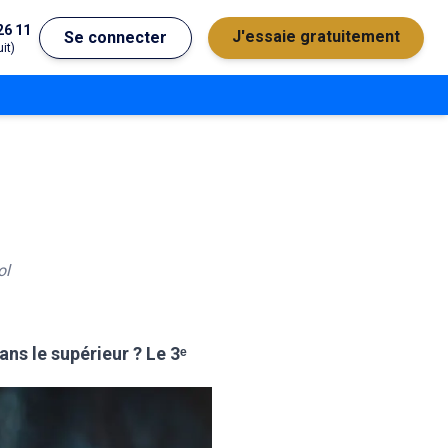
26 11
J'essaie gratuitement
Se connecter
it)
ol
ns le supérieur ? Le 3ᵉ