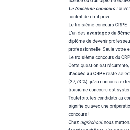
licence ou d’un diplôme équiv
Le troisième concours :
ouvert
contrat de droit privé.
Le troisième concours CRPE
L’un des
avantages du 3ème
diplôme de devenir professeur
professionnelle. Seule votre 
Le troisième concours du CRPE
Cette question est récurrente,
d’accès au CRPE
reste sélec
(27,73 %) qu’au concours exter
troisième concours est systém
Toutefois, les candidats au c
signifie qu’avec une préparati
concours !
Chez
digiSchool
, nous metton