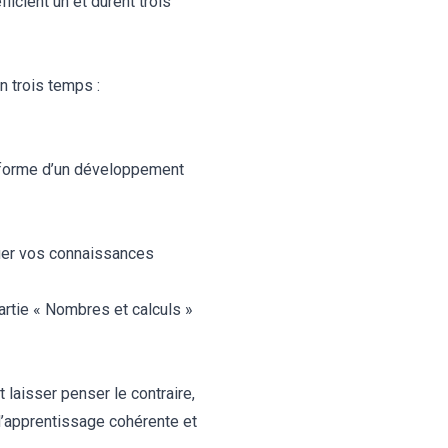
icient un et durent trois
n trois temps :
a forme d’un développement
fier vos connaissances
rtie « Nombres et calculs »
laisser penser le contraire,
d’apprentissage cohérente et