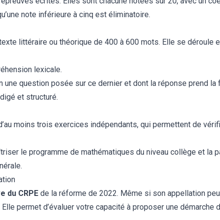
 épreuves écrites. Elles sont chacune notées sur 20, avec un coeff
qu’une note inférieure à cinq est éliminatoire.
exte littéraire ou théorique de 400 à 600 mots. Elle se déroule e
éhension lexicale.
lon une question posée sur ce dernier et dont la réponse prend l
igé et structuré.
d’au moins trois exercices indépendants, qui permettent de véri
iser le programme de mathématiques du niveau collège et la pa
érale.
ation
e du CRPE
de la réforme de 2022. Même si son appellation peut 
 ! Elle permet d’évaluer votre capacité à proposer une démarche 