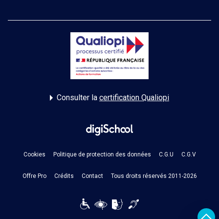
Consulter la
certification Qualiopi
Cookies
Politique de protection des données
C.G.U
C.G.V
Offre Pro
Crédits
Contact
Tous droits réservés 2011-2026
Reveni