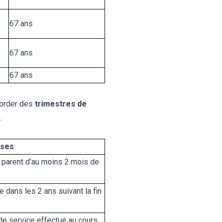
67 ans
67 ans
67 ans
ccorder des
trimestres de
.
ises
du parent d’au moins 2 mois de
 dans les 2 ans suivant la fin
de service effectué au cours