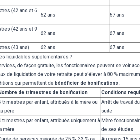
tres (42 ans et 6
62 ans
67 ans
tres (42 ans et 9
62 ans
67 ans
tres (43 ans)
62 ans
67 ans
es liquidables supplémentaires ?
services, de façon gratuite, les fonctionnaires peuvent se voir a
taux de liquidation de votre retraite peut s’élever à 80 % maximum
nditions qui permettent de
bénéficier de bonifications
:
Nombre de trimestres de bonification
Conditions requ
4 trimestres par enfant, attribués à la mère ou
Arrêt de travail 
au père
suite
4 trimestres par enfant, attribués uniquement à
Mère fonctionnaire
la mère
de ses études
Durée de services majorée de 25 %, 33 % ou
Au moins 15 ans 