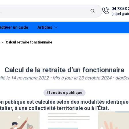
04 78 53 
(appel gratu
Activer un code
Articles
>
Calcul retraire fonctionnaire
Calcul de la retraite d’un fonctionnaire
E
arme adjoint
taire
lié le
14 novembre 2022
• Mis à jour le
23 octobre 2024
•
digiSc
arme adjoint
#
fonction publique
taire
ion publique est calculée selon des modalités identiqu
lier, à une collectivité territoriale ou à l’État.