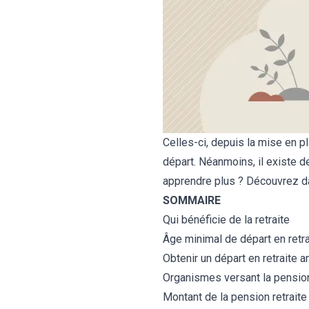
Sous-officier de
Sous-officier de
Sous-officier de
Métiers qui recrutent en
Adjoint administratif
CRPE
Adjoint administratif
gendarmerie
gendarmerie
gendarmerie
2023
territorial
territorial
Celles-ci, depuis la mise en 
départ. Néanmoins, il existe 
apprendre plus ? Découvrez dans
SOMMAIRE
Qui bénéficie de la retraite
Âge minimal de départ en retra
Obtenir un départ en retraite a
Organismes versant la pension
Montant de la pension retraite