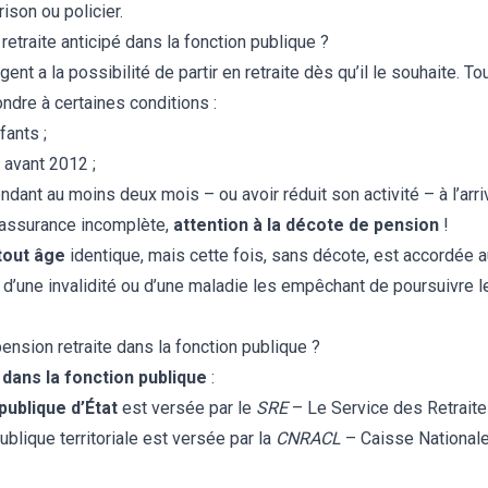
rison ou policier.
etraite anticipé dans la fonction publique ?
ent a la possibilité de partir en retraite dès qu’il le souhaite. To
pondre à certaines conditions :
fants ;
 avant 2012 ;
endant au moins deux mois – ou avoir réduit son activité – à l’ar
’assurance
incomplète,
attention à la décote de pension
!
 tout âge
identique, mais cette fois, sans décote, est accordée a
s d’une invalidité ou d’une maladie les empêchant de poursuivre le
nsion retraite dans la fonction publique ?
 dans la fonction publique
:
publique d’État
est versée par le
SRE
– Le Service des Retraites
ublique territoriale
est versée par la
CNRACL
– Caisse Nationale