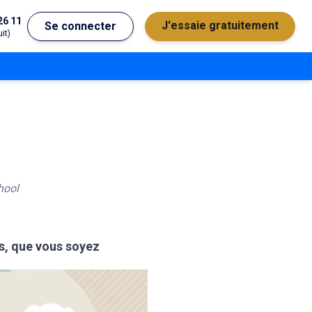
26 11
J'essaie gratuitement
Se connecter
it)
hool
es, que vous soyez