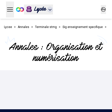
Lycée
Ouvrir le menu principal
Ouvrir
Lycee
Annales
Terminale stmg
Sig enseignement specifique
Or
Annales : Organisation et
numérisation