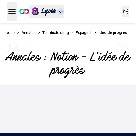
Lycée
Ouvrir le menu principal
Ouvrir
Lycee
Annales
Terminale stmg
Espagnol
Idee de progres
Annales : Notion - L'idée de
progrès