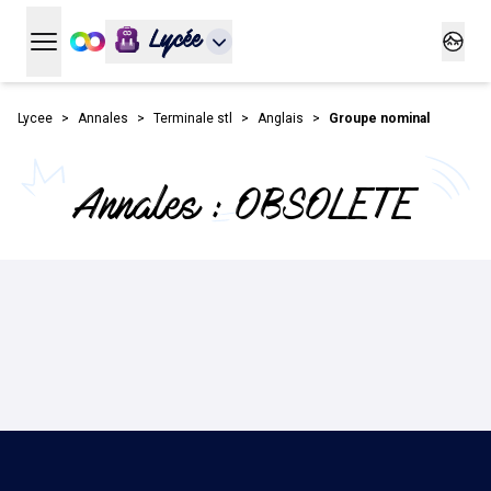
Lycée
Ouvrir le menu principal
Ouvrir
Lycee
Annales
Terminale stl
Anglais
Groupe nominal
Annales : OBSOLETE