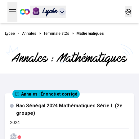
Lycée
Ouvrir le menu principal
Ouvrir
Lycee
Annales
Terminale st2s
Mathematiques
Annales : Mathématiques
Annales
: Énoncé et corrigé
Bac Sénégal 2024 Mathématiques Série L (2e
groupe)
2024