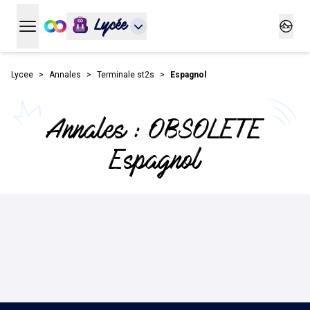
Lycée
Ouvrir le menu principal
Ouvrir
Lycee
Annales
Terminale st2s
Espagnol
Annales : OBSOLETE
Espagnol