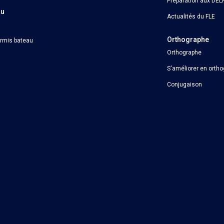
Préparation aux DELF
au
Actualités du FLE
Orthographe
ermis bateau
Orthographe
S'améliorer en orth
Conjugaison