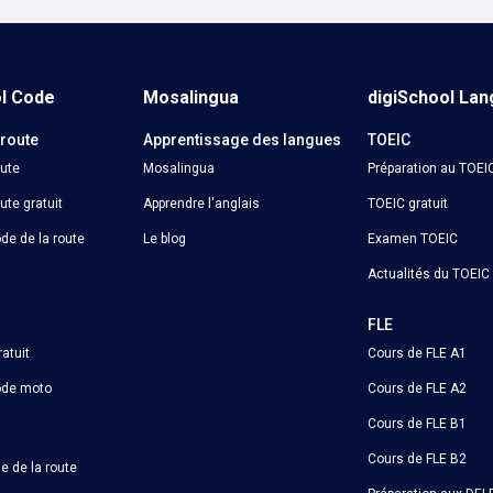
ol Code
Mosalingua
digiSchool La
 route
Apprentissage des langues
TOEIC
oute
Mosalingua
Préparation au TOEI
ute gratuit
Apprendre l'anglais
TOEIC gratuit
de de la route
Le blog
Examen TOEIC
Actualités du TOEIC
o
FLE
atuit
Cours de FLE A1
ode moto
Cours de FLE A2
Cours de FLE B1
Cours de FLE B2
e de la route