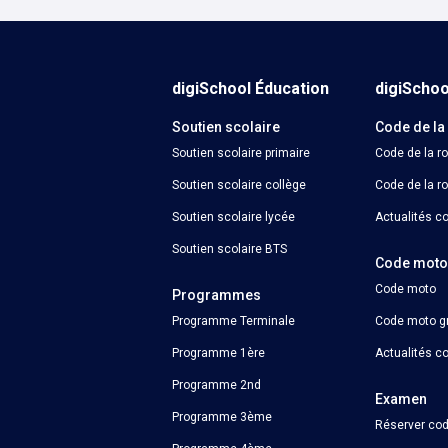
Calculer un perimètre
Calendrier Parcoursup
Bac pro : cours et quiz de révision
PSE
Histoire-géographie
digiSchool Éducation
digiScho
Économie et droit
Anglais
Soutien scolaire
Code de la
Économie et gestion
Mathématiques
Soutien scolaire primaire
Code de la r
Soutien scolaire collège
Code de la ro
Physique-chimie
Soutien scolaire lycée
Actualités co
Français
Soutien scolaire BTS
Code mot
Code moto
Programmes
Programme Terminale
Code moto gr
Programme 1ère
Actualités c
Programme 2nd
Examen
Programme 3ème
Réserver cod