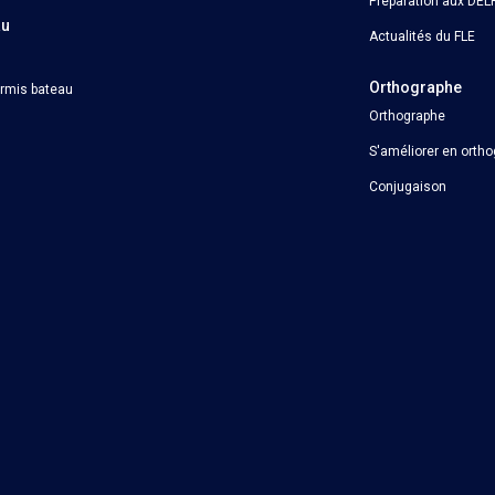
Préparation aux DELF
au
Actualités du FLE
Orthographe
ermis bateau
Orthographe
S'améliorer en orth
Conjugaison