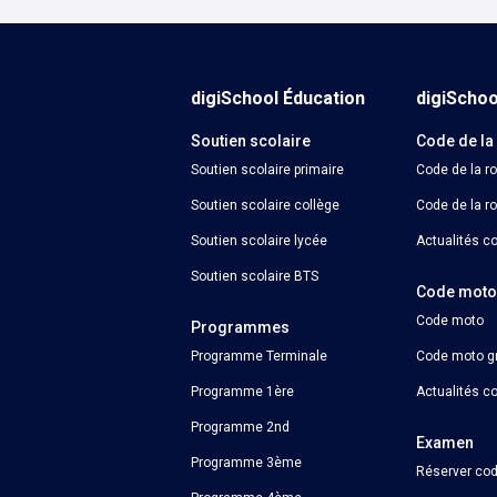
Calculer un perimètre
Calendrier Parcoursup
Bac pro : cours et quiz de révision
PSE
Histoire-géographie
digiSchool Éducation
digiScho
Économie et droit
Anglais
Soutien scolaire
Code de la
Économie et gestion
Mathématiques
Soutien scolaire primaire
Code de la r
Soutien scolaire collège
Code de la ro
Physique-chimie
Soutien scolaire lycée
Actualités co
Français
Soutien scolaire BTS
Code mot
Code moto
Programmes
Programme Terminale
Code moto gr
Programme 1ère
Actualités c
Programme 2nd
Examen
Programme 3ème
Réserver cod