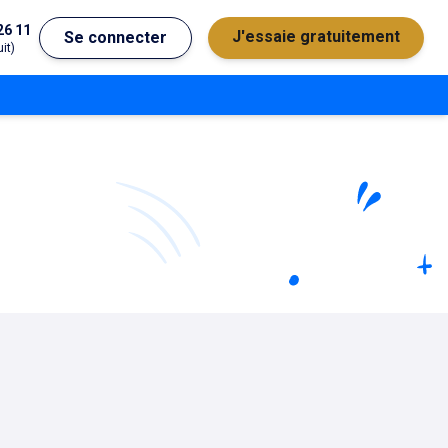
26 11
J'essaie gratuitement
Se connecter
it)
érale
Dates des salons, JPO,
Bac général
concours...
MG
Bac technologique
2D
2S