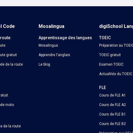
ol Code
Mosalingua
digiSchool La
 route
Apprentissage des langues
TOEIC
oute
Mosalingua
Préparation au TOEI
ute gratuit
Apprendre l'anglais
TOEIC gratuit
de de la route
Le blog
Examen TOEIC
Actualités du TOEIC
o
FLE
atuit
Cours de FLE A1
ode moto
Cours de FLE A2
Cours de FLE B1
Cours de FLE B2
e de la route