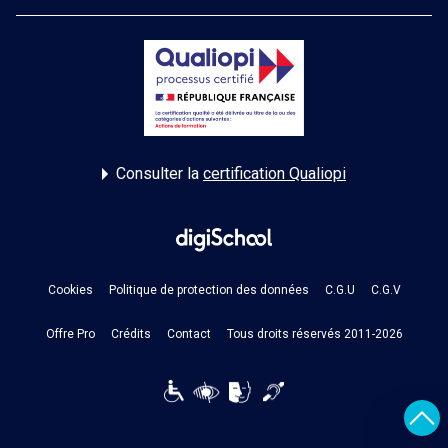
Consulter la
certification Qualiopi
Cookies
Politique de protection des données
C.G.U
C.G.V
Offre Pro
Crédits
Contact
Tous droits réservés 2011-2026
Reveni