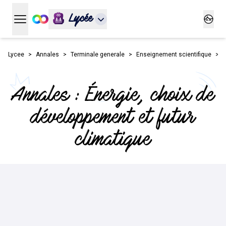
Lycée
Ouvrir le menu principal
Ouvrir
Lycee
Annales
Terminale generale
Enseignement scientifique
E
Annales : Énergie, choix de
développement et futur
climatique