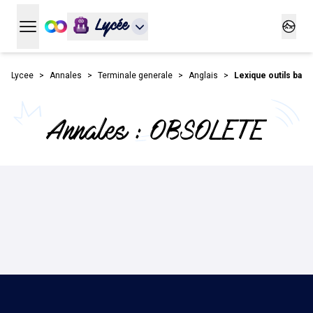
Lycée
Ouvrir le menu principal
Ouvrir
Lycee
Annales
Terminale generale
Anglais
Lexique outils base
Annales : OBSOLETE