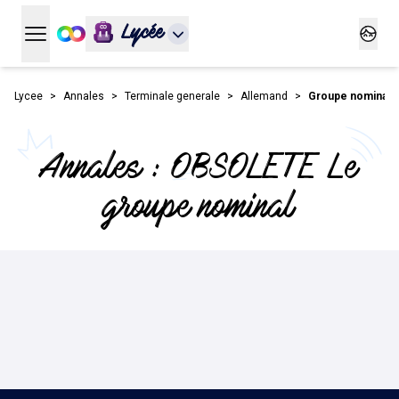
Lycée
Ouvrir le menu principal
Ouvrir
Lycee
Annales
Terminale generale
Allemand
Groupe nominal
Annales : OBSOLETE Le
groupe nominal