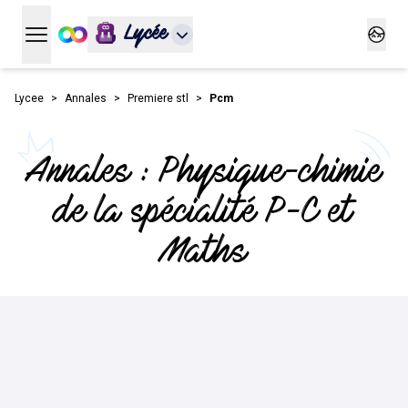
Lycée
Ouvrir le menu principal
Ouvrir
Lycee
Annales
Premiere stl
Pcm
Annales : Physique-chimie
de la spécialité P-C et
Maths