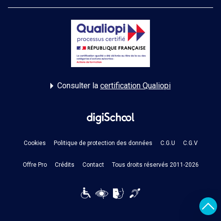
Consulter la
certification Qualiopi
Cookies
Politique de protection des données
C.G.U
C.G.V
Offre Pro
Crédits
Contact
Tous droits réservés 2011-2026
Reveni