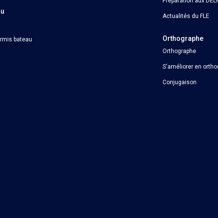
Préparation aux DELF
au
Actualités du FLE
Orthographe
ermis bateau
Orthographe
S'améliorer en orth
Conjugaison