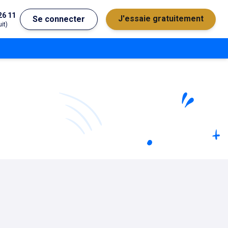
26 11
J'essaie gratuitement
Se connecter
it)
érale
Dates des salons, JPO,
Bac général
concours...
MG
Bac technologique
2D
2S