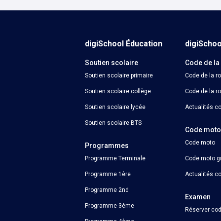
Calculer un perimètre
Calendrier Parcoursup
Bac pro : cours et quiz de révision
PSE
Histoire-géographie
digiSchool Éducation
digiScho
Économie et droit
Anglais
Soutien scolaire
Code de la
Économie et gestion
Mathématiques
Soutien scolaire primaire
Code de la r
Soutien scolaire collège
Code de la ro
Physique-chimie
Soutien scolaire lycée
Actualités co
Français
Soutien scolaire BTS
Code mot
Code moto
Programmes
Programme Terminale
Code moto gr
Programme 1ère
Actualités c
Programme 2nd
Examen
Programme 3ème
Réserver cod