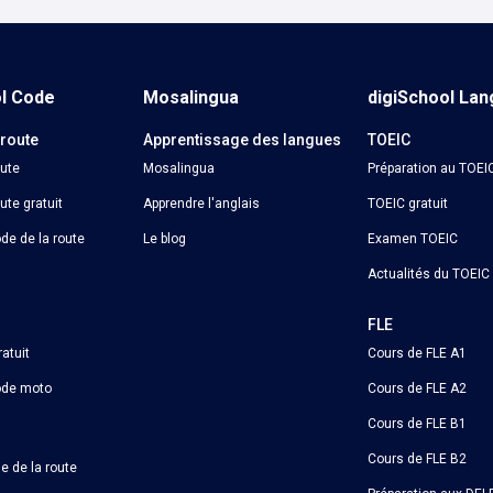
ol Code
Mosalingua
digiSchool La
 route
Apprentissage des langues
TOEIC
oute
Mosalingua
Préparation au TOEI
ute gratuit
Apprendre l'anglais
TOEIC gratuit
de de la route
Le blog
Examen TOEIC
Actualités du TOEIC
o
FLE
atuit
Cours de FLE A1
ode moto
Cours de FLE A2
Cours de FLE B1
Cours de FLE B2
e de la route