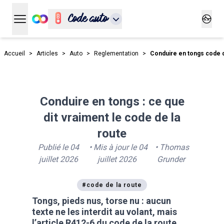
Code auto
Ouvrir le menu principal
Ouvrir
Accueil
>
Articles
>
Auto
>
Reglementation
>
Conduire en tongs code d
Conduire en tongs : ce que
dit vraiment le code de la
route
Publié le
04
• Mis à jour le
04
•
Thomas
juillet 2026
juillet 2026
Grunder
#
code de la route
Tongs, pieds nus, torse nu : aucun
texte ne les interdit au volant, mais
l’article R412-6 du code de la route