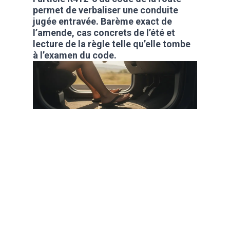
permet de verbaliser une conduite
jugée entravée. Barème exact de
l’amende, cas concrets de l’été et
lecture de la règle telle qu’elle tombe
à l’examen du code.
La plupart des gens
décrochent leur code
en 2 mois. Toi, t'es
capable de faire
mieux ?
Oui
Non